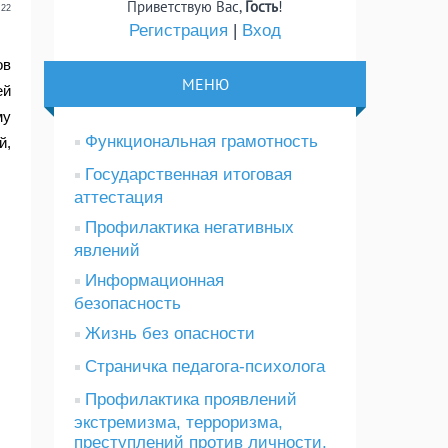
Приветствую Вас
,
Гость
!
:22
Регистрация
|
Вход
ов
МЕНЮ
ей
му
Функциональная грамотность
й,
Государственная итоговая
аттестация
Профилактика негативных
явлений
Информационная
безопасность
Жизнь без опасности
Страничка педагога-психолога
Профилактика проявлений
экстремизма, терроризма,
преступлений против личности,