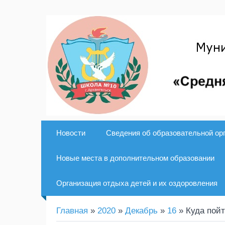
Новости
Сведения об образовательной ор
Новые места в дополнительном образовании
Организация отдыха детей и их оздоровления
Главная
»
2020
»
Декабрь
»
16
» Куда пойт